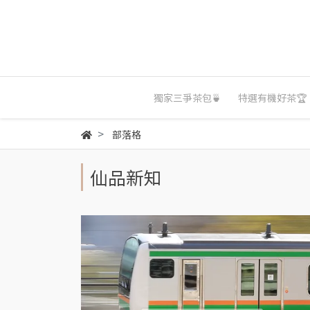
獨家三爭茶包🍵
特選有機好茶🏆
部落格
仙品新知