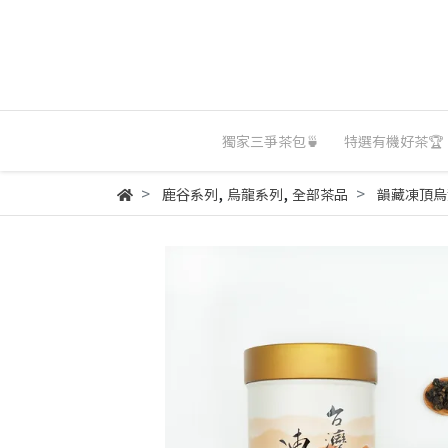
獨家三爭茶包🍵
特選有機好茶🏆
,
,
鹿谷系列
烏龍系列
全部茶品
韻藏凍頂烏