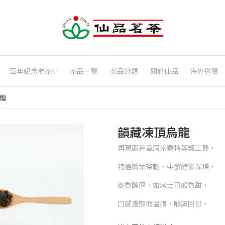
百年紀念老茶✨
茶品一覽
茶品分類
關於仙品
海外巡覽
龍
韻藏凍頂烏龍
再現鹿谷首屆茶賽特等獎工藝，
特選嫩葉茶乾，中發酵後深焙，
麥香醇厚，如烤土司般香甜，
口感濃郁而溫潤，喉韻回甘。