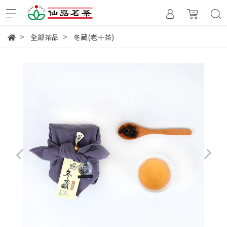
全部茶品
冬藏(老十茶)