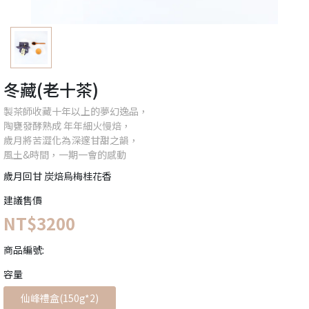
冬藏(老十茶)
製茶師收藏十年以上的夢幻逸品，
陶甕發酵熟成 年年細火慢焙，
歲月將苦澀化為深邃甘甜之韻，
風土&時間，一期一會的感動
歲月回甘 炭焙烏梅桂花香
建議售價
NT$3200
商品編號:
容量
仙峰禮盒(150g*2)