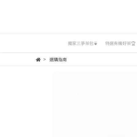
獨家三爭茶包🍵
特選有機好茶🏆
選購指南